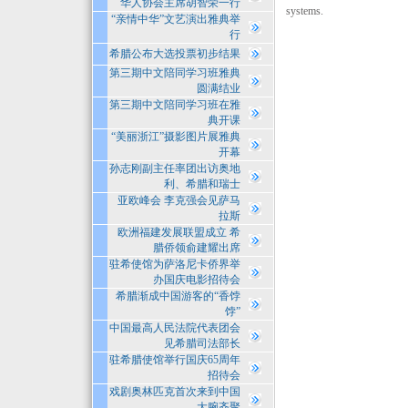
华人协会主席胡智荣一行
systems.
“亲情中华”文艺演出雅典举
行
希腊公布大选投票初步结果
第三期中文陪同学习班雅典
圆满结业
第三期中文陪同学习班在雅
典开课
“美丽浙江”摄影图片展雅典
开幕
孙志刚副主任率团出访奥地
利、希腊和瑞士
亚欧峰会 李克强会见萨马
拉斯
欧洲福建发展联盟成立 希
腊侨领俞建耀出席
驻希使馆为萨洛尼卡侨界举
办国庆电影招待会
希腊渐成中国游客的“香饽
饽”
中国最高人民法院代表团会
见希腊司法部长
驻希腊使馆举行国庆65周年
招待会
戏剧奥林匹克首次来到中国
大腕齐聚